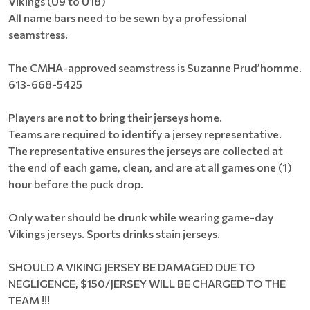
Vikings (U9 to U18)
All name bars need to be sewn by a professional
seamstress.
The CMHA-approved seamstress is Suzanne Prud’homme.
613-668-5425
Players are not to bring their jerseys home.
Teams are required to identify a jersey representative.
The representative ensures the jerseys are collected at
the end of each game, clean, and are at all games one (1)
hour before the puck drop.
Only water should be drunk while wearing game-day
Vikings jerseys. Sports drinks stain jerseys.
SHOULD A VIKING JERSEY BE DAMAGED DUE TO
NEGLIGENCE, $150/JERSEY WILL BE CHARGED TO THE
TEAM !!!